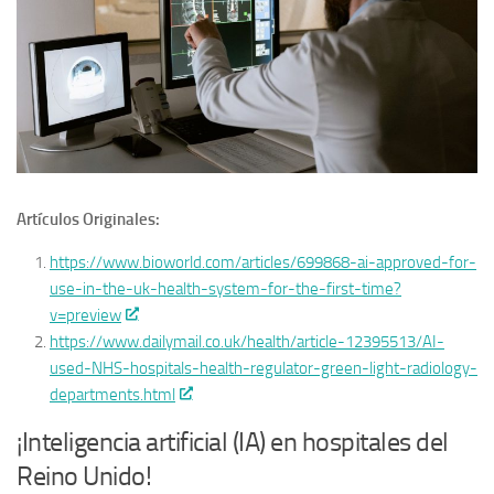
Artículos Originales:
https://www.bioworld.com/articles/699868-ai-approved-for-
use-in-the-uk-health-system-for-the-first-time?
v=preview
https://www.dailymail.co.uk/health/article-12395513/AI-
used-NHS-hospitals-health-regulator-green-light-radiology-
departments.html
¡Inteligencia artificial (IA) en hospitales del
Reino Unido!