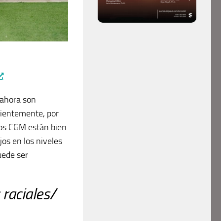
 ahora son
cientemente, por
los CGM están bien
os en los niveles
uede ser
 raciales/