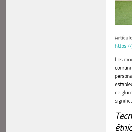
Artículo
https:
Los mon
comúnme
persona
estable
de gluc
signifi
Tecn
étni