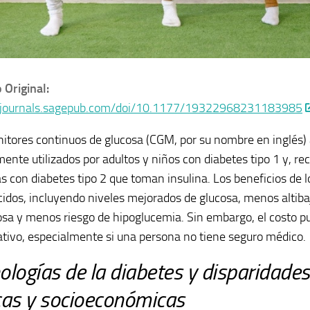
 Original:
//journals.sagepub.com/doi/10.1177/19322968231183985
itores continuos de glucosa (CGM, por su nombre en inglés)
nte utilizados por adultos y niños con diabetes tipo 1 y, re
s con diabetes tipo 2 que toman insulina. Los beneficios de 
cidos, incluyendo niveles mejorados de glucosa, menos altibaj
osa y menos riesgo de hipoglucemia. Sin embargo, el costo p
cativo, especialmente si una persona no tiene seguro médico.
ologías de la diabetes y disparidades
cas y socioeconómicas