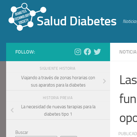
Saltar al contenido
Salud Diabetes
Noticia
FOLLOW:
NOTICIA
SIGUIENTE HISTORIA
Las
Viajando a través de zonas horarias con
sus aparatos para la diabetes
fun
HISTORIA PREVIA
La necesidad de nuevas terapias para la
opo
diabetes tipo 1
Buscar