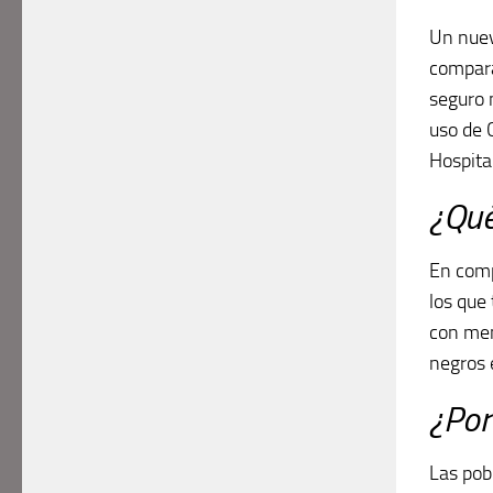
Un nuev
compara
seguro 
uso de 
Hospita
¿Qué
En comp
los que
con men
negros 
¿Por
Las pob