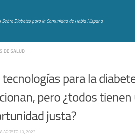
s Sobre Diabetes para la Comunidad de Habla Hispana
S DE SALUD
 tecnologías para la diabet
cionan, pero ¿todos tienen
rtunidad justa?